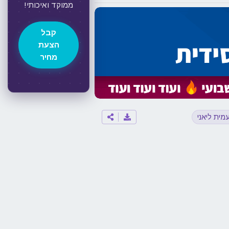
ממוקד ואיכותי!
קבל
הצעת
מחיר
מית ליאני