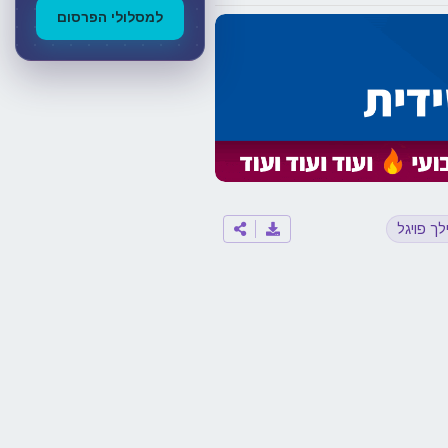
למסלולי הפרסום
לך פויגל