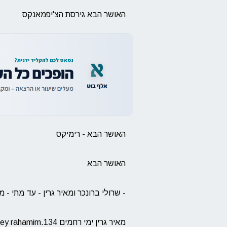
האושר הבא גירסת הצ'יפמאנקס
האושר הבא - רימיקס
האושר הבא
- שרולי ברונכר ומאיר גרין - עד מתי - מ
מאיר גרין ימי רחמים meir green yemey rahamim.134