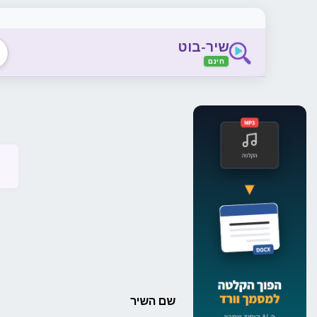
שיר-בוט
חינם
שם השיר