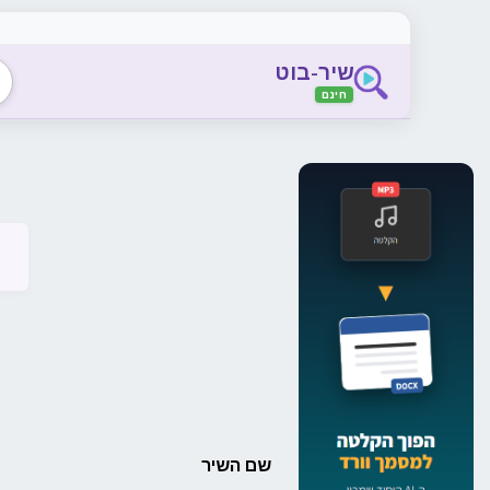
שיר-בוט
חינם
שם השיר