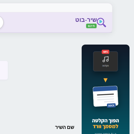
שיר-בוט
חינם
שם השיר