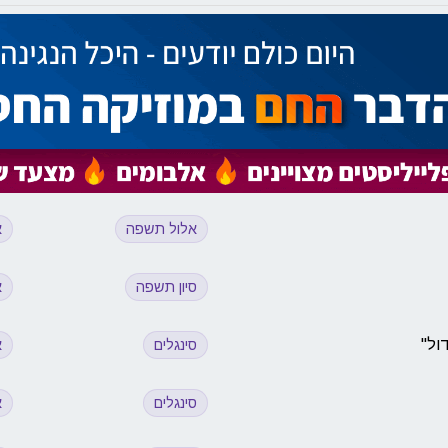
אלול תשפה
א
סיון תשפה
א
ול''
סינגלים
א
סינגלים
א