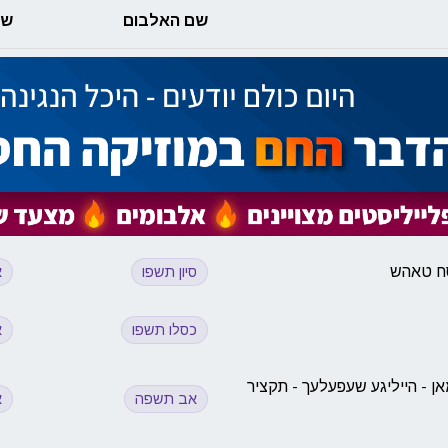
שם האלבום
שם
סח טאהש
סיון תשפו
א
כסלו תשפו
א
 - הייליגע שעפעלעך - תקציר
אב תשפה
א